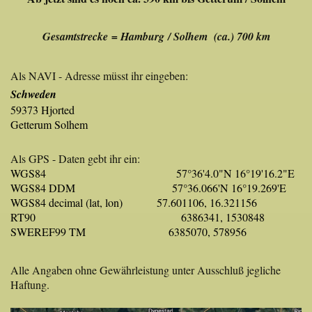
Gesamtstrecke = Hamburg / Solhem (ca.) 700 km
Als NAVI - Adresse müsst ihr eingeben:
Schweden
59373 Hjorted
Getterum Solhem
Als GPS - Daten gebt ihr ein:
WGS84 57°36'4.0"N 16°19'16.2"E
WGS84 DDM 57°36.066'N 16°19.269'E
WGS84 decimal (lat, lon) 57.601106, 16.321156
RT90 6386341, 1530848
SWEREF99 TM 6385070, 578956
Alle Angaben ohne Gewährleistung unter Ausschluß jegliche
Haftung.