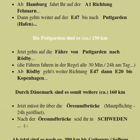
Hamburg
A1 Richtung
Ab
fahrt Ihr auf der
Fehmarn
...
E47
Puttgarden
Dann gehts weiter auf der
bis nach
(Hafen)...
Bis Puttgarden sind es (ca.) 150 km
Fähre von Puttgarden nach
Jetzt gehts auf die
Rödby
...
(die Fähren fahren in der Regel alle 30 Min./ 24h am Tag...)
Rödby
E47 dann E20 bis
Ab
geht's weiter Richtung
Kopenhagen
...
Durch Dänemark sind es somit weitere (ca.) 160 km
Öresundbrücke
Jetzt müsst ihr über die
(Mautpflichtig -
24h geöffnet).
Öresundbrücke
SCHWEDEN
Nach der
seid ihr in
... (-:
Ab jetzt sind es noch ca. 390 km bis Getterum / Solhem